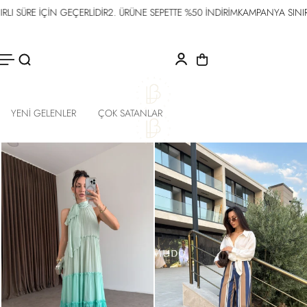
E İÇİN GEÇERLİDİR
2. ÜRÜNE SEPETTE %50 İNDİRİM
KAMPANYA SINIRLI SÜRE
İÇERIĞE
ATLA
1
/
2
YENİ GELENLER
ÇOK SATANLAR