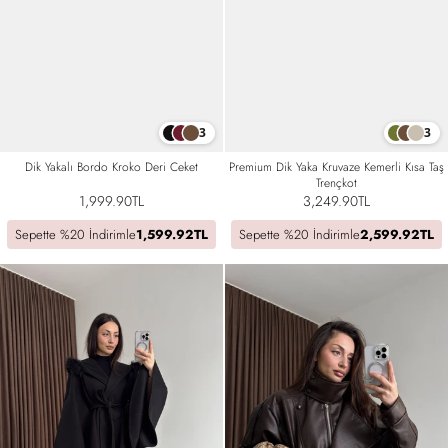
3
3
Premium Dik Yaka Kruvaze Kemerli Kısa Taş
Dik Yakalı Bordo Kroko Deri Ceket
Trençkot
3,249.90TL
1,999.90TL
Sepette %20 İndirimle
2,599.92TL
Sepette %20 İndirimle
1,599.92TL