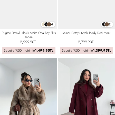
4
2
Düğme Detaylı Klasik Kesim Orta Boy Ekru
Kemer Detaylı Siyah Teddy Deri Mont
Kaban
2,999.90TL
2,799.90TL
Sepette %50 İndirimle
1,499.95TL
Sepette %50 İndirimle
1,399.95TL