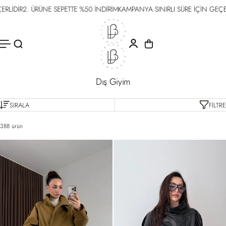
E SEPETTE %50 İNDİRİM
KAMPANYA SINIRLI SÜRE İÇİN GEÇERLİDİR
2. ÜRÜNE 
İÇERIĞE
ATLA
Dış Giyim
SIRALA
FILTRE
388 ürün