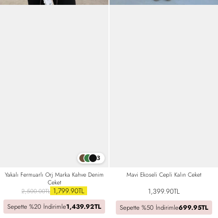
3
Yakalı Fermuarlı Orj Marka Kahve Denim
Mavi Ekoseli Cepli Kalın Ceket
Ceket
1,799.90TL
1,399.90TL
2,500.00TL
Sepette %20 İndirimle
1,439.92TL
Sepette %50 İndirimle
699.95TL