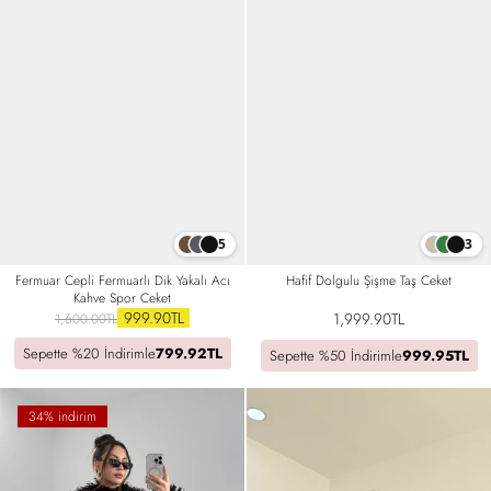
5
3
Fermuar Cepli Fermuarlı Dik Yakalı Acı
Hafif Dolgulu Şişme Taş Ceket
Kahve Spor Ceket
999.90TL
1,999.90TL
1,600.00TL
Sepette %20 İndirimle
799.92TL
Sepette %50 İndirimle
999.95TL
34% indirim