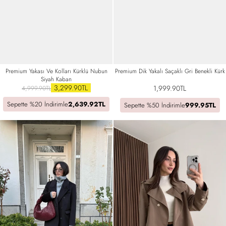
Premium Yakası Ve Kolları Kürklü Nubun
Premium Dik Yakalı Saçaklı Gri Benekli Kürk
Siyah Kaban
3,299.90TL
1,999.90TL
4,999.90TL
Sepette %20 İndirimle
2,639.92TL
Sepette %50 İndirimle
999.95TL