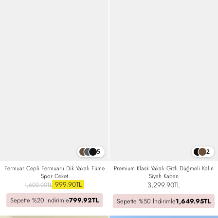
5
2
Fermuar Cepli Fermuarlı Dik Yakalı Füme
Premium Klask Yakalı Gizli Düğmeli Kalın
Spor Ceket
Siyah Kaban
999.90TL
3,299.90TL
1,600.00TL
Sepette %20 İndirimle
799.92TL
Sepette %50 İndirimle
1,649.95TL