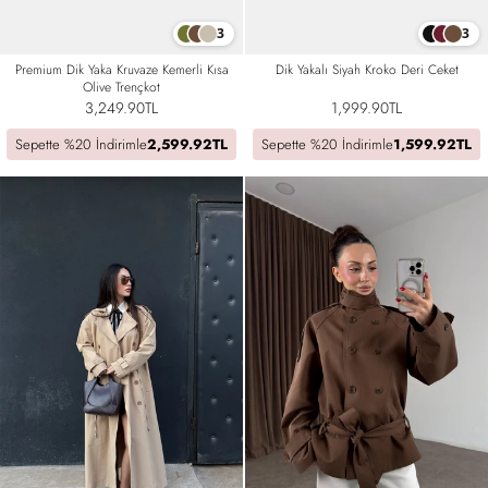
3
3
Premium Dik Yaka Kruvaze Kemerli Kısa
Dik Yakalı Siyah Kroko Deri Ceket
Olive Trençkot
3,249.90TL
1,999.90TL
Sepette %20 İndirimle
2,599.92TL
Sepette %20 İndirimle
1,599.92TL