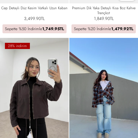
Cep Detaylı Düz Kesim Vatkalı Uzun Kaban
Premium Dik Yaka Detaylı Kısa Boz Kahve
Trençkot
3,499.90TL
1,849.90TL
Sepette %50 İndirimle
1,749.95TL
Sepette %20 İndirimle
1,479.92TL
28% indirim