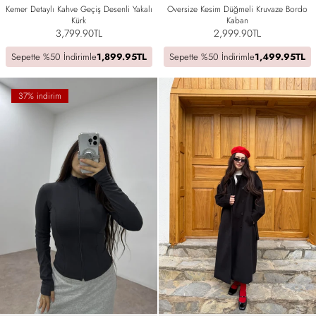
Kemer Detaylı Kahve Geçiş Desenli Yakalı
Oversize Kesim Düğmeli Kruvaze Bordo
Kürk
Kaban
3,799.90TL
2,999.90TL
Sepette %50 İndirimle
1,899.95TL
Sepette %50 İndirimle
1,499.95TL
37% indirim