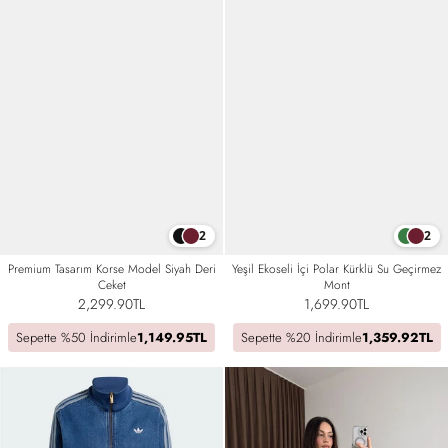
2
2
Premium Tasarım Korse Model Siyah Deri
Yeşil Ekoseli İçi Polar Kürklü Su Geçirmez
Ceket
Mont
2,299.90TL
1,699.90TL
Sepette %50 İndirimle
1,149.95TL
Sepette %20 İndirimle
1,359.92TL