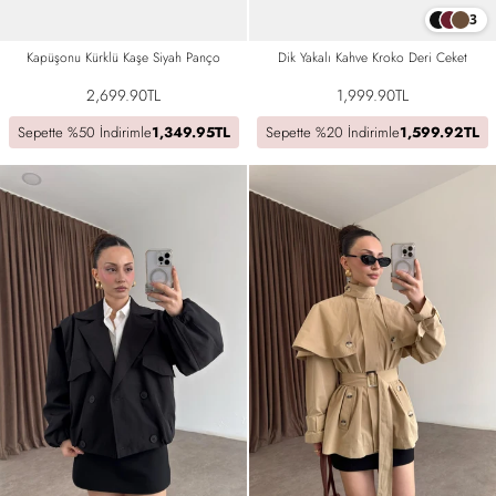
3
Kapüşonu Kürklü Kaşe Siyah Panço
Dik Yakalı Kahve Kroko Deri Ceket
2,699.90TL
1,999.90TL
Sepette %50 İndirimle
1,349.95TL
Sepette %20 İndirimle
1,599.92TL