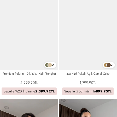
2
2
Premium Pelerinli Dik Yaka Haki Trençkot
Kısa Kürk Yakalı Açık Camel Ceket
2,999.90TL
1,799.90TL
Sepette %20 İndirimle
2,399.92TL
Sepette %50 İndirimle
899.95TL