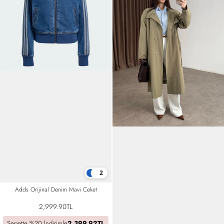
2
Adds Orijinal Denim Mavi Ceket
2,999.90TL
Sepette %20 İndirimle
2,399.92TL