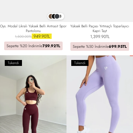
3
Oys. Modal Likralı Yüksek Belli Antrasit Spor
Yüksek Belli Paçası Yırtmaçlı Toparlayıcı
Pantolonu
Kapri Tayt
949.90TL
1,399.90TL
1,500.00TL
Sepette %20 İndirimle
759.92TL
Sepette %50 İndirimle
699.95TL
Tükendi
Tükendi