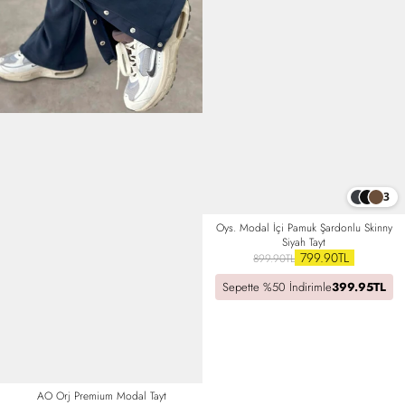
3
Oys. Modal İçi Pamuk Şardonlu Skinny
Siyah Tayt
799.90TL
899.90TL
Sepette %50 İndirimle
399.95TL
AO Orj Premium Modal Tayt