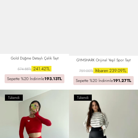
Gold Düğme Detaylı Çelik Tayt
GYMSHARK Orijinal Yeşil Spor Tayt
241.42TL
574.88TL
İtibaren 239.09TL
759.00TL
Sepette %20 İndirimle
193.13TL
Sepette %20 İndirimle
191.27TL
Tükendi
Tükendi