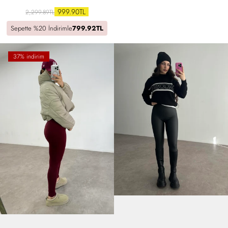
999.90TL
2,299.89TL
Sepette %20 İndirimle
799.92TL
37% indirim