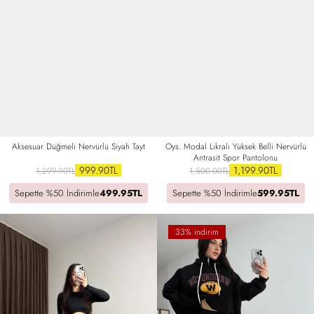
Aksesuar Düğmeli Nervürlü Siyah Tayt
Oys. Modal Likralı Yüksek Belli Nervürlü
Antrasit Spor Pantolonu
999.90TL
1,199.90TL
1,299.90TL
1,500.00TL
Sepette %50 İndirimle
499.95TL
Sepette %50 İndirimle
599.95TL
33% indirim