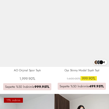
4
Oys Skinny Modal Siyah Tayt
AO Orijinal Spor Taytı
999.90TL
1,999.90TL
1,600.00TL
Sepette %50 İndirimle
499.95TL
Sepette %50 İndirimle
999.95TL
11% indirim