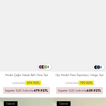
3
2
Modal Çağla Yüksek Belli Flare Tayt
Oys Modal Flare Toparlayıcı İndigo Tayt
599.90TL
799.90TL
1,000.00TL
1,500.00TL
Sepette %20 İndirimle
479.92TL
Sepette %20 İndirimle
639.92TL
Tükendi
Tükendi