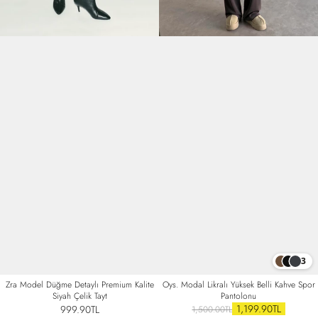
3
Zra Model Düğme Detaylı Premium Kalite
Oys. Modal Likralı Yüksek Belli Kahve Spor
Siyah Çelik Tayt
Pantolonu
1,199.90TL
999.90TL
1,500.00TL