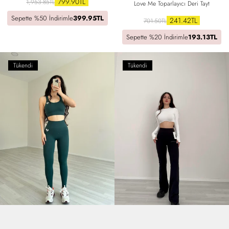
799.90TL
1,953.85TL
Love Me Toparlayıcı Deri Tayt
Sepette %50 İndirimle
399.95TL
241.42TL
701.50TL
Sepette %20 İndirimle
193.13TL
Tükendi
Tükendi