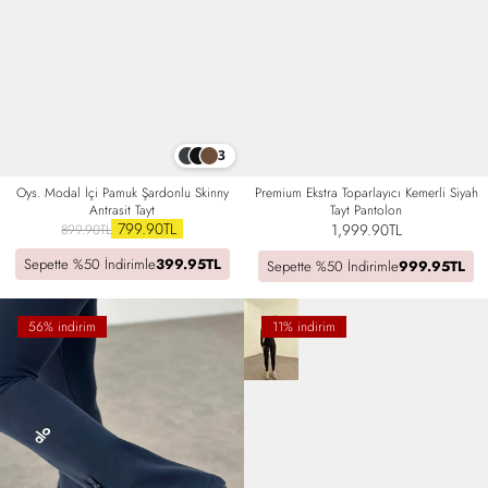
3
Premium Ekstra Toparlayıcı Kemerli Siyah
Oys. Modal İçi Pamuk Şardonlu Skinny
Tayt Pantolon
Antrasit Tayt
799.90TL
1,999.90TL
899.90TL
Sepette %50 İndirimle
399.95TL
Sepette %50 İndirimle
999.95TL
56% indirim
11% indirim