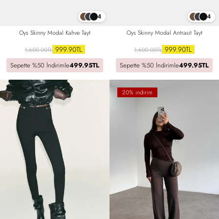
4
4
Oys Skinny Modal Kahve Tayt
Oys Skinny Modal Antrasit Tayt
999.90TL
999.90TL
1,600.00TL
1,600.00TL
Sepette %50 İndirimle
499.95TL
Sepette %50 İndirimle
499.95TL
20% indirim