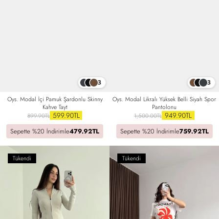
3
3
Oys. Modal İçi Pamuk Şardonlu Skinny
Oys. Modal Likralı Yüksek Belli Siyah Spor
Kahve Tayt
Pantolonu
599.90TL
949.90TL
899.90TL
1,500.00TL
Sepette %20 İndirimle
479.92TL
Sepette %20 İndirimle
759.92TL
Tükendi
Tükendi