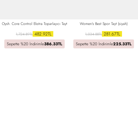
Oysh. Core Control Ekstra Toparlayıcı Tayt
Women's Best Spor Tayt (siyah)
482.92TL
281.67TL
1,724.89TL
1,034.88TL
Sepette %20 İndirimle
386.33TL
Sepette %20 İndirimle
225.33TL
Tükendi