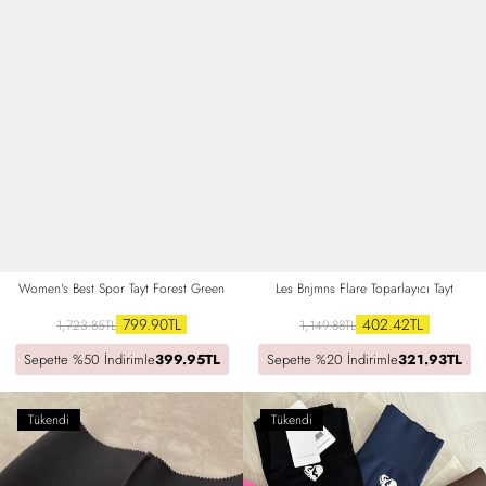
Women's Best Spor Tayt Forest Green
Les Bnjmns Flare Toparlayıcı Tayt
799.90TL
402.42TL
1,723.85TL
1,149.88TL
Sepette %50 İndirimle
399.95TL
Sepette %20 İndirimle
321.93TL
Tükendi
Tükendi