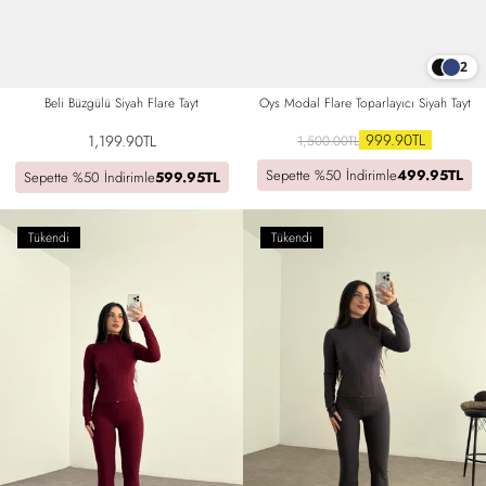
2
Beli Büzgülü Siyah Flare Tayt
Oys Modal Flare Toparlayıcı Siyah Tayt
999.90TL
1,199.90TL
1,500.00TL
Sepette %50 İndirimle
499.95TL
Sepette %50 İndirimle
599.95TL
Tükendi
Tükendi