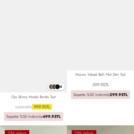
Mssmo Yüksek Belli Mat Deri Tayt
599.90TL
4
Sepette %50 İndirimle
299.95TL
Oys Skinny Modal Bordo Tayt
999.90TL
1,600.00TL
Sepette %50 İndirimle
499.95TL
23% indirim
20% indirim