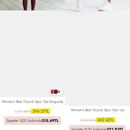
2
Women's Best Orijinal Spor Tayt Burgundy
Women's Best Orijinal Spor Taytı Lila
394.37TL
1,723.85TL
402.42TL
1,953.85TL
Sepette %20 İndirimle
315.49TL
Sepette %20 İndirimle
321.93TL