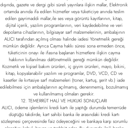
dışında, gazete ve dergi gibi süreli yayınlara ilişkin mallar, Elektronik
ortamda anında ifa edilen hizmetler veya tüketiciye anında teslim
edilen gayrimaddi mallar,ile ses veya görüntü kayıtlarının, kitap,
dijital içerik, yazılım programlarının, veri kaydedebilme ve veri
depolama cihazlarının, bilgisayar sarf malzemelerinin, ambalajının
ALICI tarafından açılmış olması halinde iadesi Yönetmelik gereği
mümkün değildir. Ayrıca Cayma hakkı süresi sona ermeden önce,
tüketicinin onayı ile ifasına başlanan hizmetlere ilişkin cayma
hakkının kullanılması daYönetmelik gereği mümkün değildir.
Kozmetik ve kişisel bakım ürünleri, iç giyim ürünleri, mayo, bikini,
kitap, kopyalanabilir yazılım ve programlar, DVD, VCD, CD ve
kasetler ile kırtasiye sarf malzemeleri (toner, kartuş, şerit vb.) iade
edilebilmesi için ambalajlarının açılmamış, denenmemiş, bozulmamış
ve kullanılmamış olmaları gerekir.
12. TEMERRÜT HALİ VE HUKUKİ SONUÇLARI
ALICI, ödeme işlemlerini kredi kartı ile yaptığı durumda temerrüde
düştüğü takdirde, kart sahibi banka ile arasındaki kredi kartı
sözleşmesi çerçevesinde faiz ödeyeceğini ve bankaya karşı sorumlu