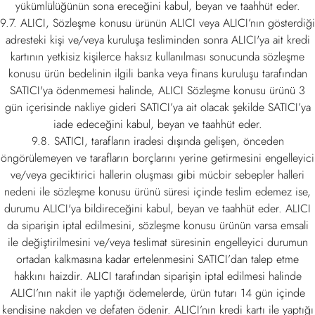
yükümlülüğünün sona ereceğini kabul, beyan ve taahhüt eder.
9.7. ALICI, Sözleşme konusu ürünün ALICI veya ALICI’nın gösterdiği
adresteki kişi ve/veya kuruluşa tesliminden sonra ALICI'ya ait kredi
kartının yetkisiz kişilerce haksız kullanılması sonucunda sözleşme
konusu ürün bedelinin ilgili banka veya finans kuruluşu tarafından
SATICI'ya ödenmemesi halinde, ALICI Sözleşme konusu ürünü 3
gün içerisinde nakliye gideri SATICI’ya ait olacak şekilde SATICI’ya
iade edeceğini kabul, beyan ve taahhüt eder.
9.8. SATICI, tarafların iradesi dışında gelişen, önceden
öngörülemeyen ve tarafların borçlarını yerine getirmesini engelleyici
ve/veya geciktirici hallerin oluşması gibi mücbir sebepler halleri
nedeni ile sözleşme konusu ürünü süresi içinde teslim edemez ise,
durumu ALICI'ya bildireceğini kabul, beyan ve taahhüt eder. ALICI
da siparişin iptal edilmesini, sözleşme konusu ürünün varsa emsali
ile değiştirilmesini ve/veya teslimat süresinin engelleyici durumun
ortadan kalkmasına kadar ertelenmesini SATICI’dan talep etme
hakkını haizdir. ALICI tarafından siparişin iptal edilmesi halinde
ALICI’nın nakit ile yaptığı ödemelerde, ürün tutarı 14 gün içinde
kendisine nakden ve defaten ödenir. ALICI’nın kredi kartı ile yaptığı