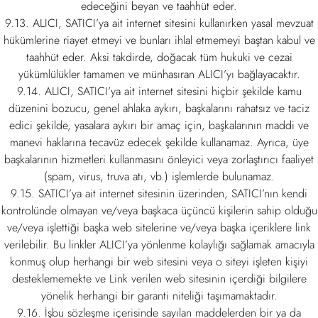
edeceğini beyan ve taahhüt eder.
9.13. ALICI, SATICI’ya ait internet sitesini kullanırken yasal mevzuat
hükümlerine riayet etmeyi ve bunları ihlal etmemeyi baştan kabul ve
taahhüt eder. Aksi takdirde, doğacak tüm hukuki ve cezai
yükümlülükler tamamen ve münhasıran ALICI’yı bağlayacaktır.
9.14. ALICI, SATICI’ya ait internet sitesini hiçbir şekilde kamu
düzenini bozucu, genel ahlaka aykırı, başkalarını rahatsız ve taciz
edici şekilde, yasalara aykırı bir amaç için, başkalarının maddi ve
manevi haklarına tecavüz edecek şekilde kullanamaz. Ayrıca, üye
başkalarının hizmetleri kullanmasını önleyici veya zorlaştırıcı faaliyet
(spam, virus, truva atı, vb.) işlemlerde bulunamaz.
9.15. SATICI’ya ait internet sitesinin üzerinden, SATICI’nın kendi
kontrolünde olmayan ve/veya başkaca üçüncü kişilerin sahip olduğu
ve/veya işlettiği başka web sitelerine ve/veya başka içeriklere link
verilebilir. Bu linkler ALICI’ya yönlenme kolaylığı sağlamak amacıyla
konmuş olup herhangi bir web sitesini veya o siteyi işleten kişiyi
desteklememekte ve Link verilen web sitesinin içerdiği bilgilere
yönelik herhangi bir garanti niteliği taşımamaktadır.
9.16. İşbu sözleşme içerisinde sayılan maddelerden bir ya da