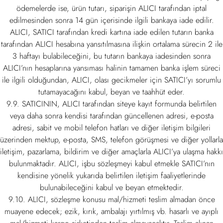
ödemelerde ise, ürün tutarı, siparişin ALICI tarafından iptal
edilmesinden sonra 14 gün içerisinde ilgili bankaya iade edilir.
ALICI, SATICI tarafından kredi kartına iade edilen tutarın banka
tarafından ALICI hesabına yansıtılmasına ilişkin ortalama sürecin 2 ile
3 haftayı bulabileceğini, bu tutarın bankaya iadesinden sonra
ALICI’nın hesaplarına yansıması halinin tamamen banka işlem süreci
ile ilgili olduğundan, ALICI, olası gecikmeler için SATICI’yı sorumlu
tutamayacağını kabul, beyan ve taahhüt eder.
9.9. SATICININ, ALICI tarafından siteye kayıt formunda belirtilen
veya daha sonra kendisi tarafından güncellenen adresi, e-posta
adresi, sabit ve mobil telefon hatları ve diğer iletişim bilgileri
üzerinden mektup, e-posta, SMS, telefon görüşmesi ve diğer yollarla
iletişim, pazarlama, bildirim ve diğer amaçlarla ALICI’ya ulaşma hakkı
bulunmaktadır. ALICI, işbu sözleşmeyi kabul etmekle SATICI’nın
kendisine yönelik yukarıda belirtilen iletişim faaliyetlerinde
bulunabileceğini kabul ve beyan etmektedir.
9.10. ALICI, sözleşme konusu mal/hizmeti teslim almadan önce
muayene edecek; ezik, kırık, ambalajı yırtılmış vb. hasarlı ve ayıplı