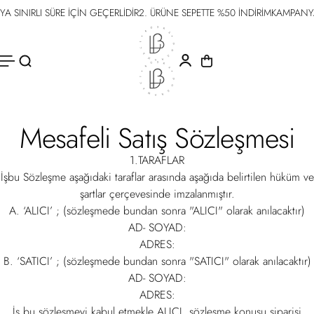
NIRLI SÜRE İÇİN GEÇERLİDİR
2. ÜRÜNE SEPETTE %50 İNDİRİM
KAMPANYA SIN
İÇERIĞE
ATLA
Mesafeli Satış Sözleşmesi
1.TARAFLAR
İşbu Sözleşme aşağıdaki taraflar arasında aşağıda belirtilen hüküm ve
şartlar çerçevesinde imzalanmıştır.
A. ‘ALICI’ ; (sözleşmede bundan sonra "ALICI" olarak anılacaktır)
AD- SOYAD:
ADRES:
B. ‘SATICI’ ; (sözleşmede bundan sonra "SATICI" olarak anılacaktır)
AD- SOYAD:
ADRES:
İş bu sözleşmeyi kabul etmekle ALICI, sözleşme konusu siparişi