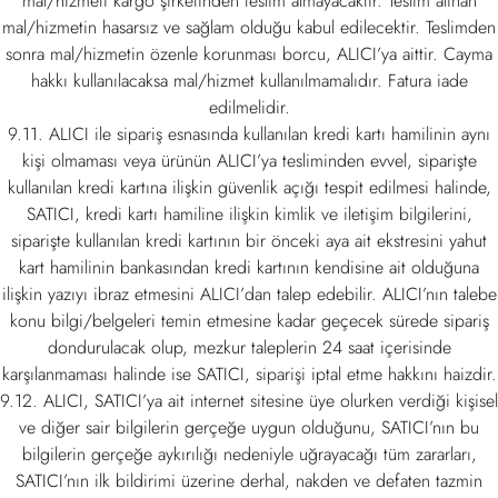
mal/hizmeti kargo şirketinden teslim almayacaktır. Teslim alınan
mal/hizmetin hasarsız ve sağlam olduğu kabul edilecektir. Teslimden
sonra mal/hizmetin özenle korunması borcu, ALICI’ya aittir. Cayma
hakkı kullanılacaksa mal/hizmet kullanılmamalıdır. Fatura iade
edilmelidir.
9.11. ALICI ile sipariş esnasında kullanılan kredi kartı hamilinin aynı
kişi olmaması veya ürünün ALICI’ya tesliminden evvel, siparişte
kullanılan kredi kartına ilişkin güvenlik açığı tespit edilmesi halinde,
SATICI, kredi kartı hamiline ilişkin kimlik ve iletişim bilgilerini,
siparişte kullanılan kredi kartının bir önceki aya ait ekstresini yahut
kart hamilinin bankasından kredi kartının kendisine ait olduğuna
ilişkin yazıyı ibraz etmesini ALICI’dan talep edebilir. ALICI’nın talebe
konu bilgi/belgeleri temin etmesine kadar geçecek sürede sipariş
dondurulacak olup, mezkur taleplerin 24 saat içerisinde
karşılanmaması halinde ise SATICI, siparişi iptal etme hakkını haizdir.
9.12. ALICI, SATICI’ya ait internet sitesine üye olurken verdiği kişisel
ve diğer sair bilgilerin gerçeğe uygun olduğunu, SATICI’nın bu
bilgilerin gerçeğe aykırılığı nedeniyle uğrayacağı tüm zararları,
SATICI’nın ilk bildirimi üzerine derhal, nakden ve defaten tazmin