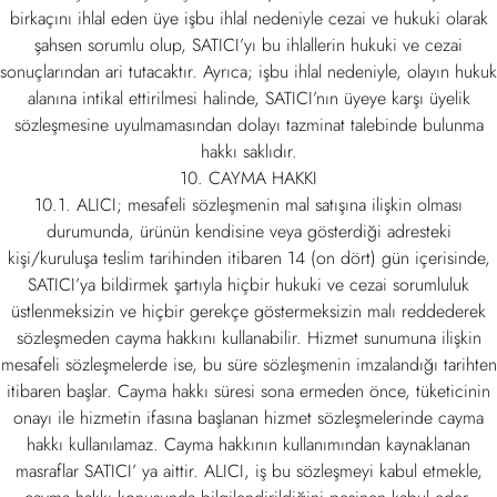
birkaçını ihlal eden üye işbu ihlal nedeniyle cezai ve hukuki olarak
şahsen sorumlu olup, SATICI’yı bu ihlallerin hukuki ve cezai
sonuçlarından ari tutacaktır. Ayrıca; işbu ihlal nedeniyle, olayın hukuk
alanına intikal ettirilmesi halinde, SATICI’nın üyeye karşı üyelik
sözleşmesine uyulmamasından dolayı tazminat talebinde bulunma
hakkı saklıdır.
10. CAYMA HAKKI
10.1. ALICI; mesafeli sözleşmenin mal satışına ilişkin olması
durumunda, ürünün kendisine veya gösterdiği adresteki
kişi/kuruluşa teslim tarihinden itibaren 14 (on dört) gün içerisinde,
SATICI’ya bildirmek şartıyla hiçbir hukuki ve cezai sorumluluk
üstlenmeksizin ve hiçbir gerekçe göstermeksizin malı reddederek
sözleşmeden cayma hakkını kullanabilir. Hizmet sunumuna ilişkin
mesafeli sözleşmelerde ise, bu süre sözleşmenin imzalandığı tarihten
itibaren başlar. Cayma hakkı süresi sona ermeden önce, tüketicinin
onayı ile hizmetin ifasına başlanan hizmet sözleşmelerinde cayma
hakkı kullanılamaz. Cayma hakkının kullanımından kaynaklanan
masraflar SATICI’ ya aittir. ALICI, iş bu sözleşmeyi kabul etmekle,