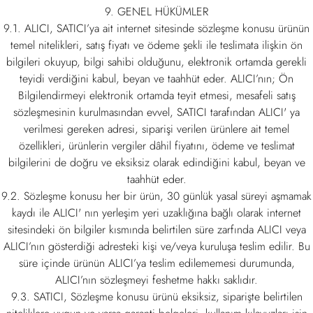
9. GENEL HÜKÜMLER
9.1. ALICI, SATICI’ya ait internet sitesinde sözleşme konusu ürünün
temel nitelikleri, satış fiyatı ve ödeme şekli ile teslimata ilişkin ön
bilgileri okuyup, bilgi sahibi olduğunu, elektronik ortamda gerekli
teyidi verdiğini kabul, beyan ve taahhüt eder. ALICI’nın; Ön
Bilgilendirmeyi elektronik ortamda teyit etmesi, mesafeli satış
sözleşmesinin kurulmasından evvel, SATICI tarafından ALICI' ya
verilmesi gereken adresi, siparişi verilen ürünlere ait temel
özellikleri, ürünlerin vergiler dâhil fiyatını, ödeme ve teslimat
bilgilerini de doğru ve eksiksiz olarak edindiğini kabul, beyan ve
taahhüt eder.
9.2. Sözleşme konusu her bir ürün, 30 günlük yasal süreyi aşmamak
kaydı ile ALICI' nın yerleşim yeri uzaklığına bağlı olarak internet
sitesindeki ön bilgiler kısmında belirtilen süre zarfında ALICI veya
ALICI’nın gösterdiği adresteki kişi ve/veya kuruluşa teslim edilir. Bu
süre içinde ürünün ALICI’ya teslim edilememesi durumunda,
ALICI’nın sözleşmeyi feshetme hakkı saklıdır.
9.3. SATICI, Sözleşme konusu ürünü eksiksiz, siparişte belirtilen