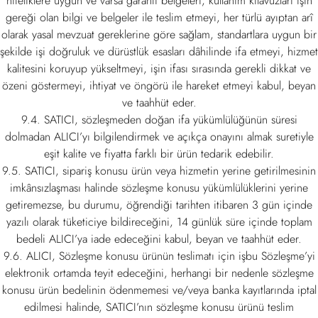
niteliklere uygun ve varsa garanti belgeleri, kullanım kılavuzları işin
gereği olan bilgi ve belgeler ile teslim etmeyi, her türlü ayıptan arî
olarak yasal mevzuat gereklerine göre sağlam, standartlara uygun bir
şekilde işi doğruluk ve dürüstlük esasları dâhilinde ifa etmeyi, hizmet
kalitesini koruyup yükseltmeyi, işin ifası sırasında gerekli dikkat ve
özeni göstermeyi, ihtiyat ve öngörü ile hareket etmeyi kabul, beyan
ve taahhüt eder.
9.4. SATICI, sözleşmeden doğan ifa yükümlülüğünün süresi
dolmadan ALICI’yı bilgilendirmek ve açıkça onayını almak suretiyle
eşit kalite ve fiyatta farklı bir ürün tedarik edebilir.
9.5. SATICI, sipariş konusu ürün veya hizmetin yerine getirilmesinin
imkânsızlaşması halinde sözleşme konusu yükümlülüklerini yerine
getiremezse, bu durumu, öğrendiği tarihten itibaren 3 gün içinde
yazılı olarak tüketiciye bildireceğini, 14 günlük süre içinde toplam
bedeli ALICI’ya iade edeceğini kabul, beyan ve taahhüt eder.
9.6. ALICI, Sözleşme konusu ürünün teslimatı için işbu Sözleşme’yi
elektronik ortamda teyit edeceğini, herhangi bir nedenle sözleşme
konusu ürün bedelinin ödenmemesi ve/veya banka kayıtlarında iptal
edilmesi halinde, SATICI’nın sözleşme konusu ürünü teslim