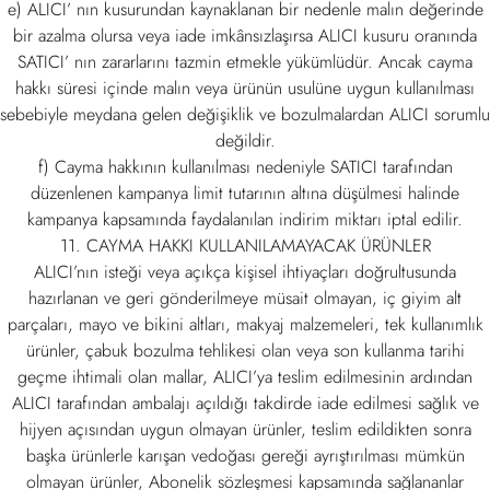
e) ALICI’ nın kusurundan kaynaklanan bir nedenle malın değerinde
bir azalma olursa veya iade imkânsızlaşırsa ALICI kusuru oranında
SATICI’ nın zararlarını tazmin etmekle yükümlüdür. Ancak cayma
hakkı süresi içinde malın veya ürünün usulüne uygun kullanılması
sebebiyle meydana gelen değişiklik ve bozulmalardan ALICI sorumlu
değildir.
f) Cayma hakkının kullanılması nedeniyle SATICI tarafından
düzenlenen kampanya limit tutarının altına düşülmesi halinde
kampanya kapsamında faydalanılan indirim miktarı iptal edilir.
11. CAYMA HAKKI KULLANILAMAYACAK ÜRÜNLER
ALICI’nın isteği veya açıkça kişisel ihtiyaçları doğrultusunda
hazırlanan ve geri gönderilmeye müsait olmayan, iç giyim alt
parçaları, mayo ve bikini altları, makyaj malzemeleri, tek kullanımlık
ürünler, çabuk bozulma tehlikesi olan veya son kullanma tarihi
geçme ihtimali olan mallar, ALICI’ya teslim edilmesinin ardından
ALICI tarafından ambalajı açıldığı takdirde iade edilmesi sağlık ve
hijyen açısından uygun olmayan ürünler, teslim edildikten sonra
başka ürünlerle karışan vedoğası gereği ayrıştırılması mümkün
olmayan ürünler, Abonelik sözleşmesi kapsamında sağlananlar