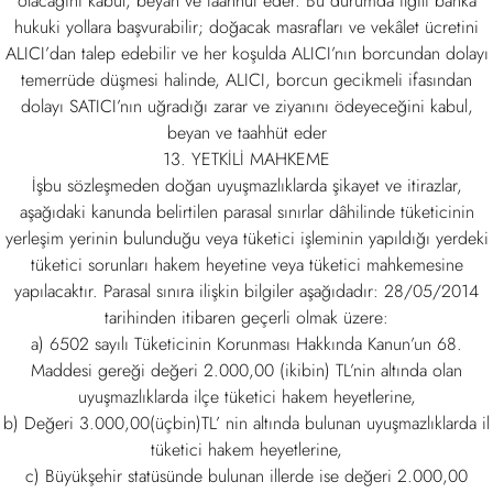
olacağını kabul, beyan ve taahhüt eder. Bu durumda ilgili banka
hukuki yollara başvurabilir; doğacak masrafları ve vekâlet ücretini
ALICI’dan talep edebilir ve her koşulda ALICI’nın borcundan dolayı
temerrüde düşmesi halinde, ALICI, borcun gecikmeli ifasından
dolayı SATICI’nın uğradığı zarar ve ziyanını ödeyeceğini kabul,
beyan ve taahhüt eder
13. YETKİLİ MAHKEME
İşbu sözleşmeden doğan uyuşmazlıklarda şikayet ve itirazlar,
aşağıdaki kanunda belirtilen parasal sınırlar dâhilinde tüketicinin
yerleşim yerinin bulunduğu veya tüketici işleminin yapıldığı yerdeki
tüketici sorunları hakem heyetine veya tüketici mahkemesine
yapılacaktır. Parasal sınıra ilişkin bilgiler aşağıdadır: 28/05/2014
tarihinden itibaren geçerli olmak üzere:
a) 6502 sayılı Tüketicinin Korunması Hakkında Kanun’un 68.
Maddesi gereği değeri 2.000,00 (ikibin) TL’nin altında olan
uyuşmazlıklarda ilçe tüketici hakem heyetlerine,
b) Değeri 3.000,00(üçbin)TL’ nin altında bulunan uyuşmazlıklarda il
tüketici hakem heyetlerine,
c) Büyükşehir statüsünde bulunan illerde ise değeri 2.000,00