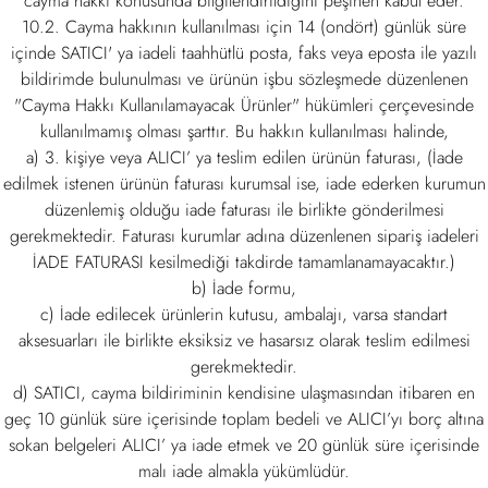
cayma hakkı konusunda bilgilendirildiğini peşinen kabul eder.
10.2. Cayma hakkının kullanılması için 14 (ondört) günlük süre
içinde SATICI' ya iadeli taahhütlü posta, faks veya eposta ile yazılı
bildirimde bulunulması ve ürünün işbu sözleşmede düzenlenen
"Cayma Hakkı Kullanılamayacak Ürünler" hükümleri çerçevesinde
kullanılmamış olması şarttır. Bu hakkın kullanılması halinde,
a) 3. kişiye veya ALICI’ ya teslim edilen ürünün faturası, (İade
edilmek istenen ürünün faturası kurumsal ise, iade ederken kurumun
düzenlemiş olduğu iade faturası ile birlikte gönderilmesi
gerekmektedir. Faturası kurumlar adına düzenlenen sipariş iadeleri
İADE FATURASI kesilmediği takdirde tamamlanamayacaktır.)
b) İade formu,
c) İade edilecek ürünlerin kutusu, ambalajı, varsa standart
aksesuarları ile birlikte eksiksiz ve hasarsız olarak teslim edilmesi
gerekmektedir.
d) SATICI, cayma bildiriminin kendisine ulaşmasından itibaren en
geç 10 günlük süre içerisinde toplam bedeli ve ALICI’yı borç altına
sokan belgeleri ALICI’ ya iade etmek ve 20 günlük süre içerisinde
malı iade almakla yükümlüdür.