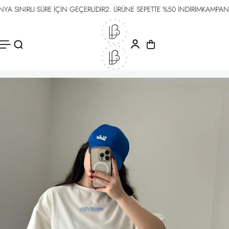
SINIRLI SÜRE İÇİN GEÇERLİDİR
2. ÜRÜNE SEPETTE %50 İNDİRİM
KAMPANYA S
İÇERIĞE
ATLA