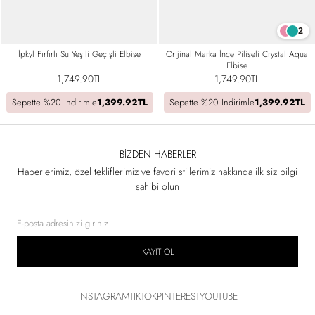
2
İpkyl Fırfırlı Su Yeşili Geçişli Elbise
Orijinal Marka İnce Piliseli Crystal Aqua
Elbise
1,749.90TL
1,749.90TL
Sepette %20 İndirimle
1,399.92TL
Sepette %20 İndirimle
1,399.92TL
BIZDEN HABERLER
Haberlerimiz, özel tekliflerimiz ve favori stillerimiz hakkında ilk siz bilgi
sahibi olun
KAYIT OL
INSTAGRAM
TIKTOK
PINTEREST
YOUTUBE