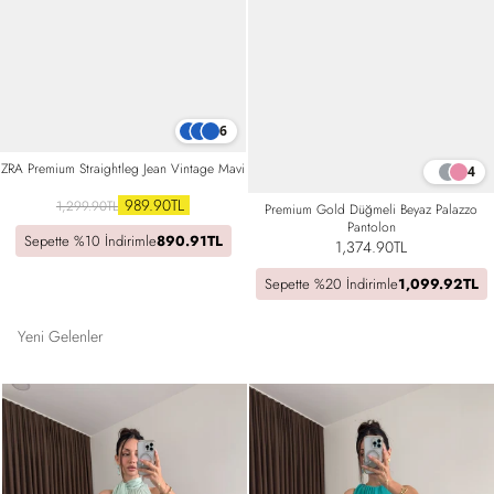
6
ZRA Premium Straightleg Jean Vintage Mavi
4
989.90TL
1,299.90TL
Premium Gold Düğmeli Beyaz Palazzo
Pantolon
Sepette %10 İndirimle
890.91TL
1,374.90TL
Sepette %20 İndirimle
1,099.92TL
Yeni Gelenler