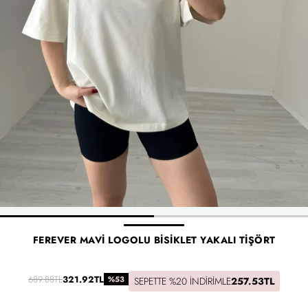
FEREVER MAVI LOGOLU BISIKLET YAKALI TIŞÖRT
689.88TL
321.92TL
%53
SEPETTE %20 İNDIRIMLE
257.53TL