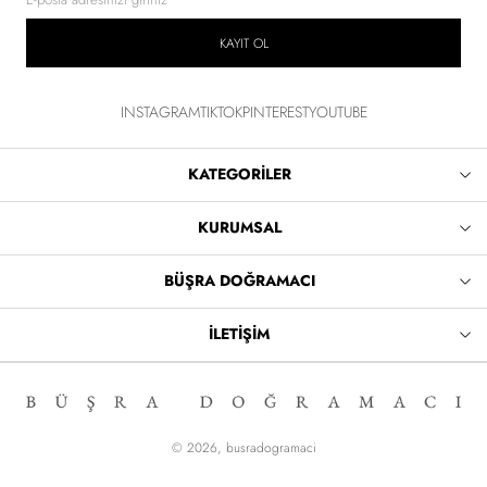
KAYIT OL
INSTAGRAM
TIKTOK
PINTEREST
YOUTUBE
KATEGORİLER
KURUMSAL
BÜŞRA DOĞRAMACI
İLETİŞİM
© 2026,
busradogramaci