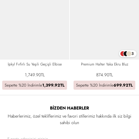
3
İpkyl Fırfırlı Su Yeşili Geçişli Elbise
Premium Halter Yaka Ekru Bluz
1,749.90TL
874.90TL
Sepette %20 İndirimle
1,399.92TL
Sepette %20 İndirimle
699.92TL
BIZDEN HABERLER
Haberlerimiz, özel tekliflerimiz ve favori stillerimiz hakkında ilk siz bilgi
sahibi olun