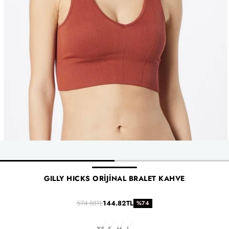
GILLY HICKS ORIJINAL BRALET KAHVE
574.88TL
144.82TL
%74
XS
S
M
L