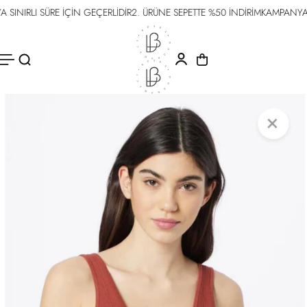
INIRLI SÜRE İÇİN GEÇERLİDİR
2. ÜRÜNE SEPETTE %50 İNDİRİM
KAMPANYA SI
İÇERIĞE
ATLA