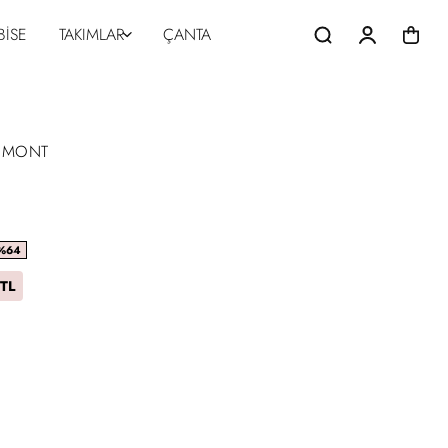
BİSE
TAKIMLAR
ÇANTA
H MONT
%64
TL