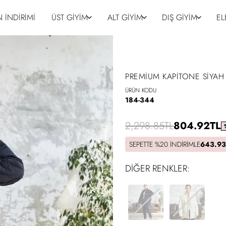
 İNDİRİMİ
ÜST GİYİM
ALT GİYİM
DIŞ GİYİM
EL
PREMIUM KAPITONE SIYA
ÜRÜN KODU
184-344
2,298.85TL
804.92TL
SEPETTE %20 İNDIRIMLE
643.93
DIĞER RENKLER: