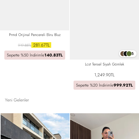
Prmd Orijinal Pencereli Ekru Bluz
281.67TL
919.88TL
5
Sepette %50 İndirimle
140.83TL
Lcst Tensel Siyah Gömlek
1,249.90TL
Sepette %20 İndirimle
999.92TL
Yeni Gelenler