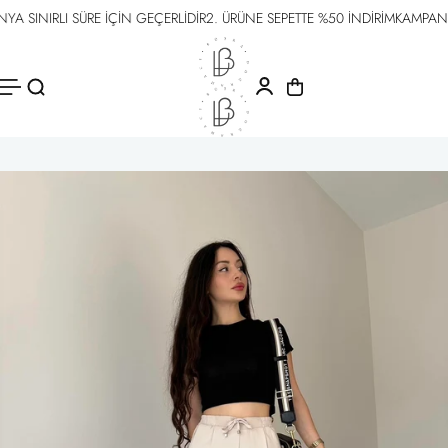
SINIRLI SÜRE İÇİN GEÇERLİDİR
2. ÜRÜNE SEPETTE %50 İNDİRİM
KAMPANYA S
İÇERIĞE
ATLA