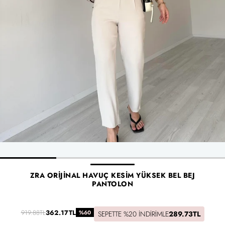
ZRA ORIJINAL HAVUÇ KESIM YÜKSEK BEL BEJ
PANTOLON
919.88TL
362.17TL
%60
SEPETTE %20 İNDIRIMLE
289.73TL