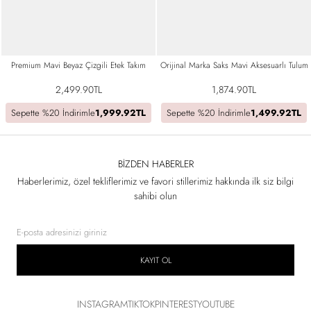
Premium Mavi Beyaz Çizgili Etek Takım
Orijinal Marka Saks Mavi Aksesuarlı Tulum
2,499.90TL
1,874.90TL
Sepette %20 İndirimle
1,999.92TL
Sepette %20 İndirimle
1,499.92TL
BIZDEN HABERLER
Haberlerimiz, özel tekliflerimiz ve favori stillerimiz hakkında ilk siz bilgi
sahibi olun
KAYIT OL
INSTAGRAM
TIKTOK
PINTEREST
YOUTUBE