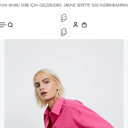
SINIRLI SÜRE İÇİN GEÇERLİDİR
2. ÜRÜNE SEPETTE %50 İNDİRİM
KAMPANYA S
İÇERIĞE
ATLA