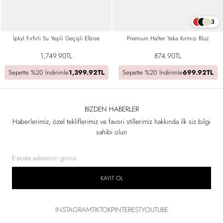
3
İpkyl Fırfırlı Su Yeşili Geçişli Elbise
Premium Halter Yaka Kırmızı Bluz
1,749.90TL
874.90TL
Sepette %20 İndirimle
1,399.92TL
Sepette %20 İndirimle
699.92TL
BIZDEN HABERLER
Haberlerimiz, özel tekliflerimiz ve favori stillerimiz hakkında ilk siz bilgi
sahibi olun
KAYIT OL
INSTAGRAM
TIKTOK
PINTEREST
YOUTUBE