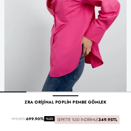
ZRA ORIJINAL POPLIN PEMBE GÖMLEK
919.88TL
699.90TL
%23
SEPETTE %50 İNDIRIMLE
349.95TL